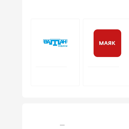
+7 (473) 261‒99‒95