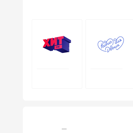
+7 (4942) 45‒25‒55