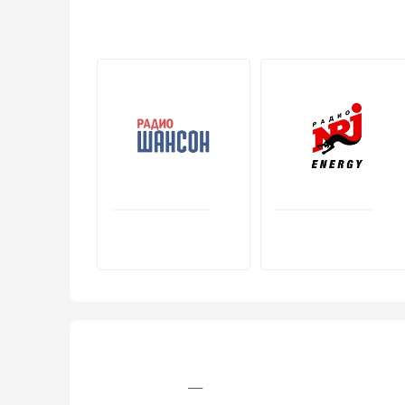
+7 (495) 234‒85‒94